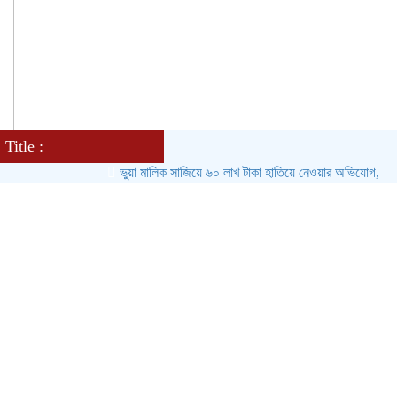
Title :
ভুয়া মালিক সাজিয়ে ৬০ লাখ টাকা হাতিয়ে নেওয়ার অভিযোগ, সংবাদ সম্মে
রাজশাহী পবায় নিহত ফরিদা খাতুনের পরিবারের পাশে গ্রাম পুলিশ বাহিনী