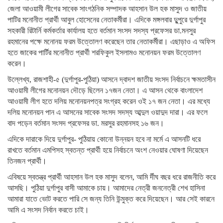
জেলা আওয়ামী লীগের সাবেক সাংগঠনিক সম্পাদক আহসান উল হক মাসুদ ও জাতীয়
পাটির মনোনীত প্রার্থী আবুল হোসেনের নেতাকর্মীরা। এদিকে মঙ্গলবার দুুপুরে দুর্গাপুর
সহকারী রিটার্নি কর্মকর্তার কার্যালয় হতে বর্তমান সংসদ সদস্য প্রফেসর ডা.মনসুর
রহমানের পক্ষে মনোনয় ফরম উত্তোলণ করেছেন তার নেতাকর্মীরা। এছাড়াও এ অফিস
হতে জাকের পার্টির মনোনীত প্রার্থী শরফিকুল ইসলামও মনোনয়ন ফরম উত্তোলণ
করেন।
উল্লেখ্য, রাজশাহী-৫ (দুর্গাপুর-পুঠিয়া) আসনে দ্বাদশ জাতীয় সংসদ নির্বাচনে ক্ষমতাসীন
আওয়ামী লীগের মনোনয়ন দৌড়ে ছিলেন ১৭জন নেতা। এ আসন থেকে বাংলাদেশ
আওয়ামী লীগ হতে দলিয় মনোনয়নপত্র সংগ্রহ করেন ওই ১৭ জন নেতা। এর মধ্যে
দলিয় মনোনয়ন পান এ আসনের সাবেক সংসদ সদস্য আব্দুল ওয়াদুদ দারা। এর ফলে
বাদ পড়েন বর্তমান সংসদ প্রফেসর ডা. মরসুর রহমানসহ ১৬ জন।
এদিকে দারাকে দিয়ে দুর্গাপুর- পুঠিয়ায় কোনো উন্নয়ন হবে না মর্মে এ আসনটি ধরে
রাখতে বর্তমান এমপিসহ স্বতন্ত প্রার্থী হয়ে নির্বাচনে অংশ নেওয়ার ঘোষণা দিয়েছেন
তিনজন প্রার্থী।
এবিষয়ে স্বতন্ত্র প্রার্থী আহসান উল হক মাসুদ বলেন, আমি র্দীঘ বছর ধরে রাজনীতি করে
আসছি। পুঠিয়া দুর্গাপুর বাসী আমাকে চায়। আমাদের নেত্রী জননেত্রী শেখ হাসিনা
আমারা যাতে ভোট করতে পারি সে জন্য তিনি উন্মুক্ত করে দিয়েছেন। আর সেই কারনে
আমি এ সংসদ নির্বান করতে চাই।