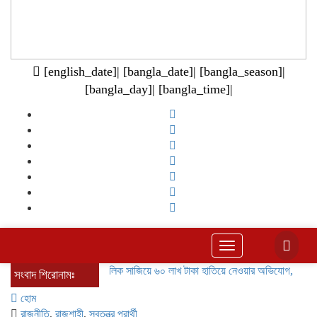
[english_date]| [bangla_date]| [bangla_season]|
[bangla_day]| [bangla_time]|
Toggle
navigation
ভুয়া মালিক সাজিয়ে ৬০ লাখ টাকা হাতিয়ে নেওয়ার অভিযোগ, সংবাদ সম্মেলনে
সংবাদ শিরোনামঃ
হোম
রাজনীতি
,
রাজশাহী
,
স্বতন্ত্র প্রার্থী