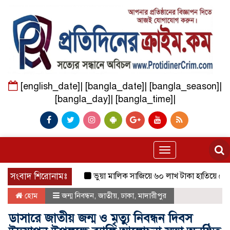
[english_date]| [bangla_date]| [bangla_season]|
[bangla_day]| [bangla_time]|
Toggle
navigation
সংবাদ শিরোনামঃ
ভুয়া মালিক সাজিয়ে ৬০ লাখ টাকা হাতিয়ে নেওয়া
হোম
জন্ম নিবন্ধন
,
জাতীয়
,
ঢাকা
,
মাদারীপুর
ডাসারে জাতীয় জন্ম ও মৃত্যু নিবন্ধন দিবস