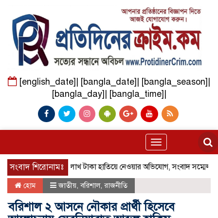
[english_date]| [bangla_date]| [bangla_season]|
[bangla_day]| [bangla_time]|
Toggle
navigation
া মালিক সাজিয়ে ৬০ লাখ টাকা হাতিয়ে নেওয়ার অভিযোগ, সংবাদ সম্মেলনে বিচা
সংবাদ শিরোনামঃ
হোম
জাতীয়
,
বরিশাল
,
রাজনীতি
বরিশাল ২ আসনে নৌকার প্রার্থী হিসেবে