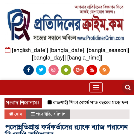
[english_date]| [bangla_date]| [bangla_season]|
[bangla_day]| [bangla_time]|
Toggle
navigation
সংবাদ শিরোনামঃ
রাজশাহী শিক্ষা বোর্ডে সাত বছরের মধ্যে ফলাফলে 
হোম
পদোন্নতি
,
বরিশাল
পদোন্নতিপ্রাপ্ত কর্মকর্তাদের র‍্যাংক ব্যাজ পরালেন