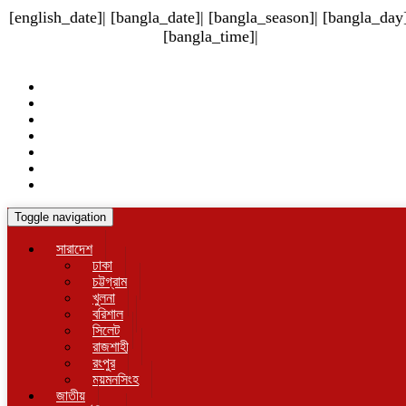
[english_date]| [bangla_date]| [bangla_season]| [bangla_day]
[bangla_time]|
Toggle navigation
সারাদেশ
ঢাকা
চট্টগ্রাম
খুলনা
বরিশাল
সিলেট
রাজশাহী
রংপুর
ময়মনসিংহ
জাতীয়