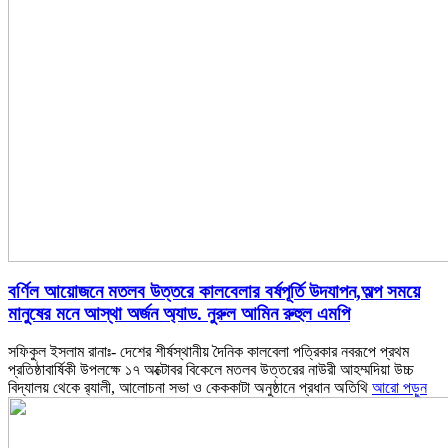
বর্ণিল আয়োজনে মতলব উত্তরে কালবেলার বর্ষপূর্তি উদযাপন,অল্প সময়ে
মানুষের মনে আস্থা অর্জন অ্যাড. নুরুল আমিন রুহুল এমপি
সফিকুল ইসলাম রানাঃ- দেশের শীর্ষস্থানীয় দৈনিক কালবেলা পত্রিকার নবরূপে প্রথম
প্রতিষ্ঠাবার্ষিকী উপলক্ষে ১৭ অক্টোবর বিকেলে মতলব উত্তরের নাউরী আহম্মদিয়া উচ্চ
বিদ্যালয় থেকে র‌্যালী, আলোচনা সভা ও কেককাটা অনুষ্ঠানে প্রধান অতিথি
আরো পড়ুন