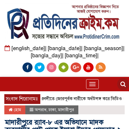
[english_date]| [bangla_date]| [bangla_season]|
[bangla_day]| [bangla_time]|
Toggle
navigation
সংবাদ শিরোনামঃ
গৌরনদীতে জোরপূর্বক নারীকে অর্ধউলঙ্গ করে ভিডিও ধারনের অভি
হোম
অপরাধ
,
ঢাকা
,
মাদারীপুর
মাদারীপুরে র‌্যাব-৮ এর অভিযানে মাদক