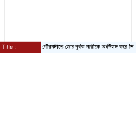
Title :
গৌরনদীতে জোরপূর্বক নারীকে অর্ধউলঙ্গ করে ভিডিও ধার