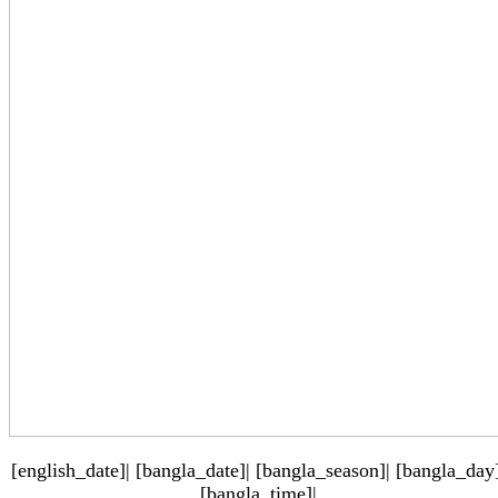
[english_date]| [bangla_date]| [bangla_season]| [bangla_day]
[bangla_time]|