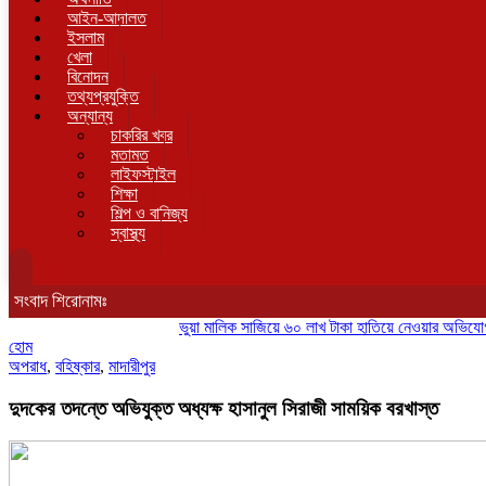
আইন-আদালত
ইসলাম
খেলা
বিনোদন
তথ্যপ্রযুক্তি
অন্যান্য
চাকরির খবর
মতামত
লাইফস্টাইল
শিক্ষা
শিল্প ও বানিজ্য
স্বাস্থ্য
সংবাদ শিরোনামঃ
ভুয়া মালিক সাজিয়ে ৬০ লাখ টাকা হাতিয়ে নেওয়ার অভিযোগ, সংবাদ
হোম
অপরাধ
,
বহিষ্কার
,
মাদারীপুর
দুদকের তদন্তে অভিযুক্ত অধ্যক্ষ হাসানুল সিরাজী সাময়িক বরখাস্ত