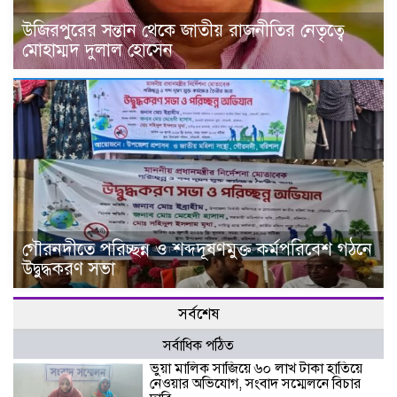
উজিরপুরের সন্তান থেকে জাতীয় রাজনীতির নেতৃত্বে
মোহাম্মদ দুলাল হোসেন
গৌরনদীতে পরিচ্ছন্ন ও শব্দদূষণমুক্ত কর্মপরিবেশ গঠনে
উদ্বুদ্ধকরণ সভা
সর্বশেষ
সর্বাধিক পঠিত
ভুয়া মালিক সাজিয়ে ৬০ লাখ টাকা হাতিয়ে
নেওয়ার অভিযোগ, সংবাদ সম্মেলনে বিচার