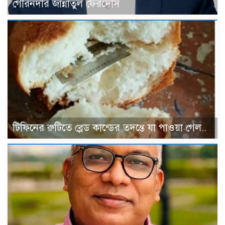
গৌরনদীর জান্নাতুল ফেরদৌস
টিফিনের রুটিতে ব্লেড কান্ডের তদন্তে যা পাওয়া গেল..