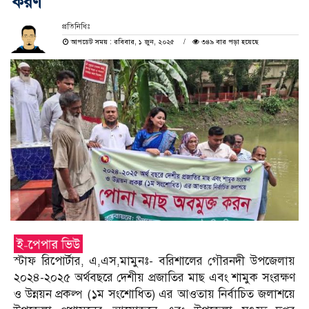
করণ
প্রতিনিধিঃ
আপডেট সময় : রবিবার, ১ জুন, ২০২৫
৩৪৯ বার পড়া হয়েছে
স্টাফ রিপোর্টার, এ,এস,মামুনঃ- বরিশালের গৌরনদী উপজেলায়
২০২৪-২০২৫ অর্থবছরে দেশীয় প্রজাতির মাছ এবং শামুক সংরক্ষণ
ও উন্নয়ন প্রকল্প (১ম সংশোধিত) এর আওতায় নির্বাচিত জলাশয়ে