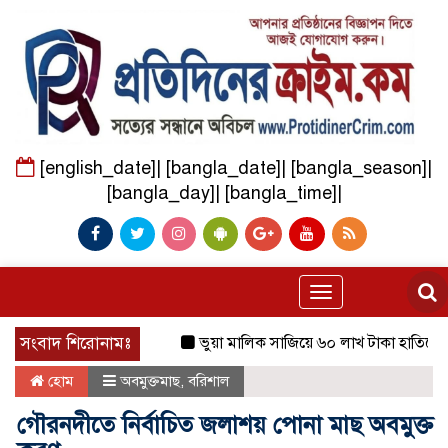
[english_date]| [bangla_date]| [bangla_season]|
[bangla_day]| [bangla_time]|
Toggle
navigation
সংবাদ শিরোনামঃ
ভুয়া মালিক সাজিয়ে ৬০ লাখ টাকা হাতিয়ে নেওয
হোম
অবমুক্তমাছ
,
বরিশাল
গৌরনদীতে নির্বাচিত জলাশয় পোনা মাছ অবমুক্ত