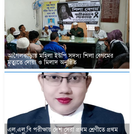
আগৈলঝাড়ায় মহিলা ইউপি সদস্য শিলা বেগমের
মৃত্যুতে দোয়া ও মিলাদ অনুষ্ঠিত
এল,এল,বি পরীক্ষায় দেশ সেরা প্রথম শ্রেণীতে প্রথম