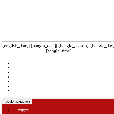
[english_date]| [bangla_date]| [bangla_season]| [bangla_day]
[bangla_time]|
Toggle navigation
সারাদেশ