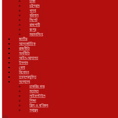
ঢাকা
চট্টগ্রাম
খুলনা
বরিশাল
সিলেট
রাজশাহী
রংপুর
ময়মনসিংহ
জাতীয়
আন্তর্জাতিক
রাজনীতি
অর্থনীতি
আইন-আদালত
ইসলাম
খেলা
বিনোদন
তথ্যপ্রযুক্তি
অন্যান্য
চাকরির খবর
মতামত
লাইফস্টাইল
শিক্ষা
শিল্প ও বানিজ্য
স্বাস্থ্য