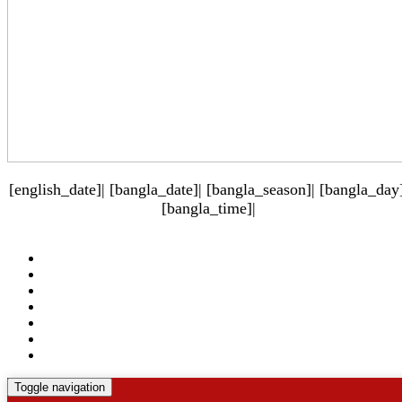
[english_date]| [bangla_date]| [bangla_season]| [bangla_day]
[bangla_time]|
Toggle navigation