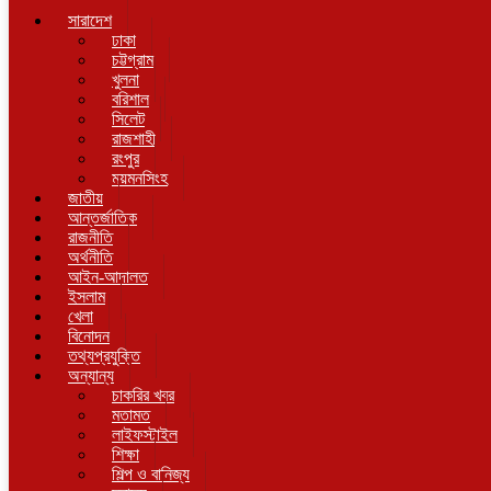
সারাদেশ
ঢাকা
চট্টগ্রাম
খুলনা
বরিশাল
সিলেট
রাজশাহী
রংপুর
ময়মনসিংহ
জাতীয়
আন্তর্জাতিক
রাজনীতি
অর্থনীতি
আইন-আদালত
ইসলাম
খেলা
বিনোদন
তথ্যপ্রযুক্তি
অন্যান্য
চাকরির খবর
মতামত
লাইফস্টাইল
শিক্ষা
শিল্প ও বানিজ্য