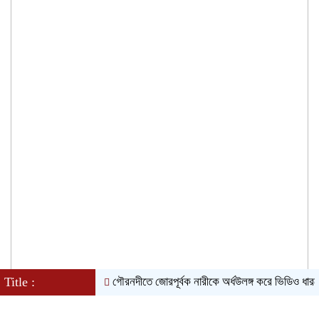
Title :
গৌরনদীতে জোরপূর্বক নারীকে অর্ধউলঙ্গ করে ভিডিও ধারনের অভি