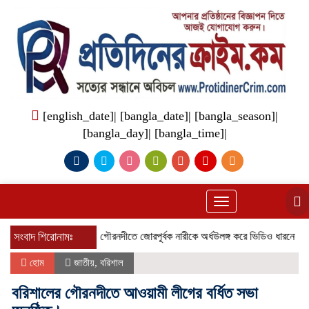
[english_date]| [bangla_date]| [bangla_season]|
[bangla_day]| [bangla_time]|
Toggle
navigation
সংবাদ শিরোনামঃ
গৌরনদীতে জোরপূর্বক নারীকে অর্ধউলঙ্গ করে ভিডিও ধারনের অভিযোগ উঠ
হোম
জাতীয়
,
বরিশাল
বরিশালের গৌরনদীতে আওয়ামী লীগের বর্ধিত সভা