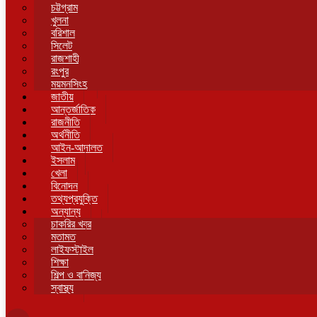
চট্টগ্রাম
খুলনা
বরিশাল
সিলেট
রাজশাহী
রংপুর
ময়মনসিংহ
জাতীয়
আন্তর্জাতিক
রাজনীতি
অর্থনীতি
আইন-আদালত
ইসলাম
খেলা
বিনোদন
তথ্যপ্রযুক্তি
অন্যান্য
চাকরির খবর
মতামত
লাইফস্টাইল
শিক্ষা
শিল্প ও বানিজ্য
স্বাস্থ্য