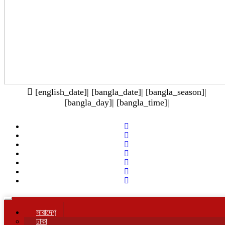
[english_date]| [bangla_date]| [bangla_season]|
[bangla_day]| [bangla_time]|
Toggle
navigation
সারাদেশ
ঢাকা