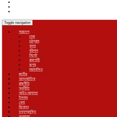
Toggle navigation
সারাদেশ
ঢাকা
চট্টগ্রাম
খুলনা
বরিশাল
সিলেট
রাজশাহী
রংপুর
ময়মনসিংহ
জাতীয়
আন্তর্জাতিক
রাজনীতি
অর্থনীতি
আইন-আদালত
ইসলাম
খেলা
বিনোদন
তথ্যপ্রযুক্তি
অন্যান্য