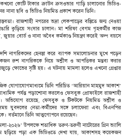
খনো কোটি টাকার ক্রাউন ক্রসওভার গাড়ি চালানোর ভিডিও-
 নানা ছবি ও ভিডিও নিয়মিত প্রকাশ করেন তিনি।
তবতা। রাজশাহী নগরের ভদ্রা লেকপাড়ের বস্তিতে জন্ম নেওয়া
রি কুড়িয়ে সংসার চালান। মা শরিফা বেগম গৃহকর্মীর কাজ
ুয়ার বোর্ড ও নানা অবৈধ কর্মকাণ্ড নিয়ন্ত্রণ করেই অল্প বয়সে
া বিদেশি নাগরিকদের হেনস্তা করে ব্যাপক সমালোচনার মুখে পড়েন
কয়েকজন রুশ নাগরিককে নিয়ে অশ্লীল ও আপত্তিকর মন্তব্য করার
ে ক্ষোভের সৃষ্টি হয়। এ ঘটনায় মামলা হলেও এখনো গ্রেপ্তার
াজিক যোগাযোগমাধ্যমে তিনি পরিচিত ‘আরিয়ান মাহমুদ আকাশ’
মাধ্যমিক পর্যন্ত পড়াশোনা করলেও ফেসবুক প্রোফাইলে রাজশাহী
তিনি। অভিযোগ রয়েছে, ফেসবুক ও টিকটকে নিয়মিত অশ্লীল ও
সময় যুবদলের নেতা-কর্মীদের সঙ্গে চলাফেরা এবং বিএনপির
াকে। বর্তমানে তিনি আত্মগোপনে রয়েছেন।
েলা-২০২৬’ উপলক্ষে শতাধিক তরুণ-তরুণী নাটোরের গ্রিন ভ্যালি
যমে ছড়িয়ে পড়া এক ভিডিওতে দেখা যায়, আকাশসহ কয়েকজন