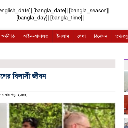
english_date]| [bangla_date]| [bangla_season]|
[bangla_day]| [bangla_time]|
অর্থনীতি
আইন-আদালত
ইসলাম
খেলা
বিনোদন
তথ্যপ্রযু
াশের বিলাসী জীবন
০ বার পড়া হয়েছে