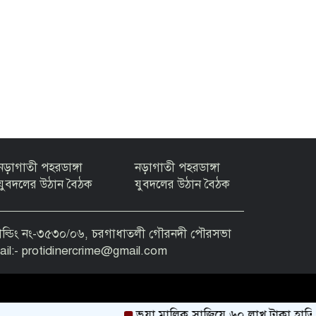
নড়াগাতী পহরডাঙ্গা
নড়াগাতী পহরডাঙ্গা
যুবদলের উঠান বৈঠক
যুবদলের উঠান বৈঠক
 হোল্ডিং নং-৩৫৩০/০৬, চরগাধাতলী গৌরনদী পৌরসভা
l:- protidinercrime@gmail.com
ভুয়া মালিক সাজিয়ে ৬০ লাখ টাকা হাতিয়ে নে