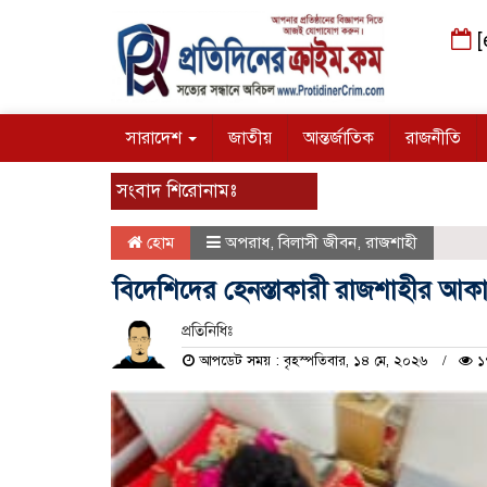
[
সারাদেশ
জাতীয়
আন্তর্জাতিক
রাজনীতি
সংবাদ শিরোনামঃ
হোম
অপরাধ
,
বিলাসী জীবন
,
রাজশাহী
বিদেশিদের হেনস্তাকারী রাজশাহীর আক
প্রতিনিধিঃ
আপডেট সময় : বৃহস্পতিবার, ১৪ মে, ২০২৬
১৭