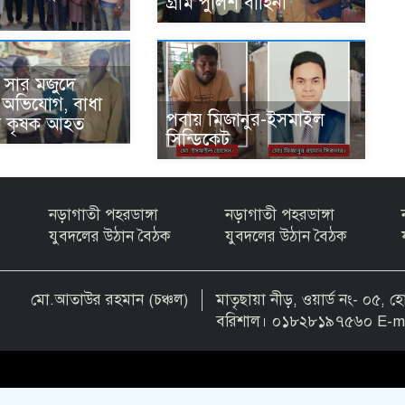
গ্রাম পুলিশ বাহিনী
 সার মজুদে
অভিযোগ, বাধা
পবায় মিজানুর-ইসমাইল
ে কৃষক আহত
সিন্ডিকেট
নড়াগাতী পহরডাঙ্গা
নড়াগাতী পহরডাঙ্গা
যুবদলের উঠান বৈঠক
যুবদলের উঠান বৈঠক
মো.আতাউর রহমান (চঞ্চল)
মাতৃছায়া নীড়, ওয়ার্ড নং- ০৫,
বরিশাল। ০১৮২৮১৯৭৫৬০ E-mai