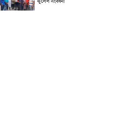
ফুলেল সংবর্ধনা ‎
দেবীগঞ্জে প্রায় ৩০০ একর কৃষিজমি
বিলীন, হুমকিতে গ্রাম-জনপদ;
প্রতিমন্ত্রীর জরুরি হস্তক্ষেপ দাবি,,
মাদারীপুরের রাজৈরে ইতালি পাঠানোর
প্রলোভনে অর্ধকোটি টাকা আত্মসাতের
অভিযোগ”
গৌরনদীতে বিএনপি নেতাদের বিরুদ্ধে
মিথ্যা চাঁদা দাবির অভিযোগের তীব্র
প্রতিবাদ ও ক্ষোভ প্রকাশ
পানিসম্পদ প্রতিমন্ত্রীকে জড়িয়ে ‘ভুয়া
এআই ভিডিও’ প্রচারের অভিযোগে
দেবীগঞ্জে সনাতনী সমাজের
মানববন্ধন।
রাজশাহী পবায় নিহত ফরিদা খাতুনের
পরিবারের পাশে গ্রাম পুলিশ বাহিনী