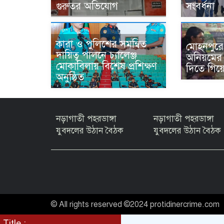
গুরুতর অভিযোগ
সংবর্ধনা ‎
কারা ও পুলিশের সমন্বিত
মোহনপুরে
দায়িত্ব পালনে চ্যালেঞ্জ
অনিয়মের 
মোকাবিলায় বিশেষ প্রশিক্ষণ
দিতে গিয়
অনুষ্ঠিত
নড়াগাতী পহরডাঙ্গা
নড়াগাতী পহরডাঙ্গা
যুবদলের উঠান বৈঠক
যুবদলের উঠান বৈঠক
© All rights reserved ©2024 protidinercrime.com
Title :