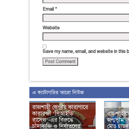
Email
*
Website
Save my name, email, and website in this 
এ ক্যাটাগরির আরো নিউজ
রাজশাহী কেন্দ্রীয় কারাগারে
কারারক্ষী ‘সিআইডি
রাজশাহী
রাসেল’-এর বিরুদ্ধে
জন্মভূমি’ 
চাঁদাবাজি ও নির্যাতনের
মোঃ হায়দ