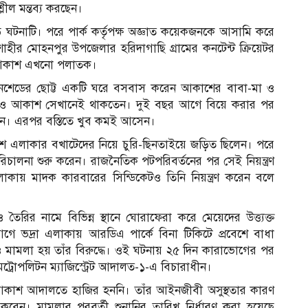
লীল মন্তব্য করছেন।
ঘটনাটি। পরে পার্ক কর্তৃপক্ষ অজ্ঞাত কয়েকজনকে আসামি করে
ীর মোহনপুর উপজেলার হরিদাগাছি গ্রামের কনটেন্ট ক্রিয়েটর
্ত আকাশ এখনো পলাতক।
 টিনশেডের ছোট্ট একটি ঘরে বসবাস করেন আকাশের বাবা-মা ও
েও আকাশ সেখানেই থাকতেন। দুই বছর আগে বিয়ে করার পর
ওঠেন। এরপর বস্তিতে খুব কমই আসেন।
াশ এলাকার বখাটেদের নিয়ে চুরি-ছিনতাইয়ে জড়িত ছিলেন। পরে
রিচালনা শুরু করেন। রাজনৈতিক পটপরিবর্তনের পর সেই নিয়ন্ত্রণ
াকায় মাদক কারবারের সিন্ডিকেটও তিনি নিয়ন্ত্রণ করেন বলে
ির নামে বিভিন্ন স্থানে ঘোরাফেরা করে মেয়েদের উত্ত্যক্ত
ভদ্রা এলাকায় আরডিএ পার্কে বিনা টিকিটে প্রবেশে বাধা
ামলা হয় তাঁর বিরুদ্ধে। ওই ঘটনায় ২৫ দিন কারাভোগের পর
মেট্রোপলিটন ম্যাজিস্ট্রেট আদালত-১-এ বিচারাধীন।
ে আকাশ আদালতে হাজির হননি। তাঁর আইনজীবী অসুস্থতার কারণ
েন। মামলার পরবর্তী শুনানির তারিখ নির্ধারণ করা হয়েছে