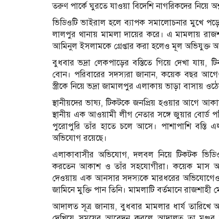
তরুণ পার্কে ঘুরতে যাওয়া বিদেশি নাগরিকদের নিয়ে অশ্
ভিডিওটি ভাইরাল হলে ব্যাপক সমালোচনার মুখে পড়ে 
লালপুর থানায় মামলা দায়ের করে। এ মামলায় রাজশাহ
আমিনুল ইসলামকে গ্রেপ্তার করা হলেও মূল অভিযুক
বুধবার ভদ্রা লেকপাড়ের বস্তিতে গিয়ে দেখা যায়,
বোন। পরিবারের সদস্যরা জানান, কয়েক বছর আগ
স্ত্রীকে নিয়ে ভদ্রা জামালপুর এলাকায় ভাড়া বাসায় 
স্থানীয়দের ভাষ্য, টিকটকে জনপ্রিয় হওয়ার আগে আক
স্থানীয় এক আওয়ামী লীগ নেতার সঙ্গে জুয়ার বোর্ড প
পুরোপুরি তাঁর হাতে চলে আসে। পাশাপাশি বস্তি এল
অভিযোগ রয়েছে।
এলাকাবাসীর অভিযোগ, দলবল নিয়ে টিকটক ভিডিও তৈর
করতেন আকাশ ও তাঁর সহযোগীরা। কয়েক মাস আগে 
দেওয়ায় এক আনসার সদস্যকে মারধরের অভিযোগেও ম
জামিনে মুক্তি পান তিনি। মামলাটি বর্তমানে রাজশাহী 
আদালত সূত্র জানায়, বুধবার মামলার ধার্য তারিখ
দেখিয়ে সময়ের আবেদন করলে আদালত তা মঞ্জুর কর