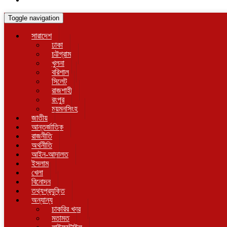
Toggle navigation
সারাদেশ
ঢাকা
চট্টগ্রাম
খুলনা
বরিশাল
সিলেট
রাজশাহী
রংপুর
ময়মনসিংহ
জাতীয়
আন্তর্জাতিক
রাজনীতি
অর্থনীতি
আইন-আদালত
ইসলাম
খেলা
বিনোদন
তথ্যপ্রযুক্তি
অন্যান্য
চাকরির খবর
মতামত