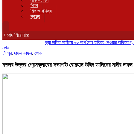
লাইফস্টাইল
শিক্ষা
শিল্প ও বানিজ্য
স্বাস্থ্য
সংবাদ শিরোনামঃ
ভুয়া মালিক সাজিয়ে ৬০ লাখ টাকা হাতিয়ে নেওয়ার অভিযোগ, সংবাদ সম
হোম
চাঁদপুর
,
দাফন কাফন
,
শোক
মতলব উত্তর প্রেসক্লাবের সভাপতি বোরহান উদ্দিন ডালিমের নানীর দাফন