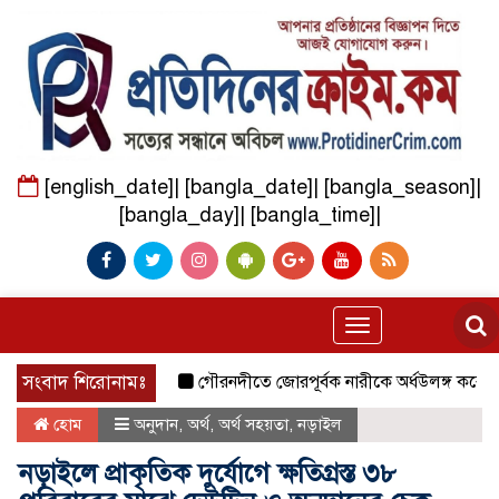
[english_date]| [bangla_date]| [bangla_season]|
[bangla_day]| [bangla_time]|
Toggle
navigation
সংবাদ শিরোনামঃ
গৌরনদীতে জোরপূর্বক নারীকে অর্ধউলঙ্গ করে ভিডিও ধ
হোম
অনুদান
,
অর্থ
,
অর্থ সহয়তা
,
নড়াইল
নড়াইলে প্রাকৃতিক দুর্যোগে ক্ষতিগ্রস্ত ৩৮