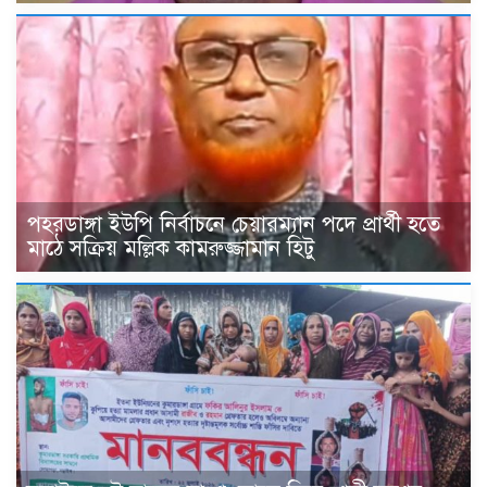
পহরডাঙ্গা ইউপি নির্বাচনে চেয়ারম্যান পদে প্রার্থী হতে
মাঠে সক্রিয় মল্লিক কামরুজ্জামান হিটু