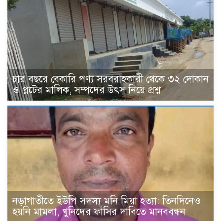
চার বছরে বেকারি পণ্য সরবরাহকারী থেকে ৩২ দোকান
ও প্লটের মালিক, সম্পদের উৎস নিয়ে প্রশ্ন
নড়াগাতীতে ইউপি সদস্য মনি মিয়া হত্যা: তিনদিনেও
হয়নি মামলা, খুনিদের ফাঁসির দাবিতে মানববন্ধন