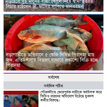
নড়াইলে দুই মাসের বাচ্চা কোলে নিয়ে স্বামী হত্যার
বিচার চাইলেন স্ত্রী, ফাঁসির দাবিতে মানববন্ধন
নড়াগাতীতে অভিযানে ৫ কেজি নিষিদ্ধ পিরানহা মাছ
জব্দ, এতিমখানায় বিতরণ,বাজারে প্রকাশ্যে বিক্রি হচ্ছে
পিরানহা
সর্বশেষ
সর্বাধিক পঠিত
গৌরনদীতে জোরপূর্বক নারীকে অর্ধউলঙ্গ করে
ভিডিও ধারনের অভিযোগ উঠেছে যুবদল
কর্মীর বিরুদ্ধে।