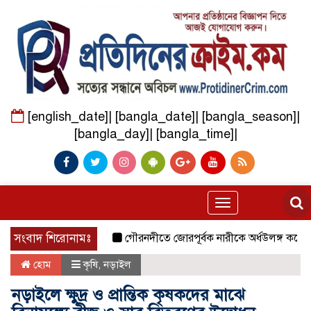
[english_date]| [bangla_date]| [bangla_season]|
[bangla_day]| [bangla_time]|
Toggle
navigation
সংবাদ শিরোনামঃ
গৌরনদীতে জোরপূর্বক নারীকে অর্ধউলঙ্গ করে ভিডিও
হোম
কৃষি
,
নড়াইল
নড়াইলে ক্ষুদ্র ও প্রান্তিক কৃষকদের মাঝে